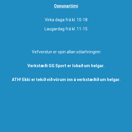
Opnunartími
Virka daga frá kl. 10-18
Laugardag frá kl. 11-15
Vefverslun er opin allan sólarhringinn
Verkstæði GG Sport er lokað um helgar.
ATH! Ekki er tekið við vörum inn á verkstæðið um helgar.