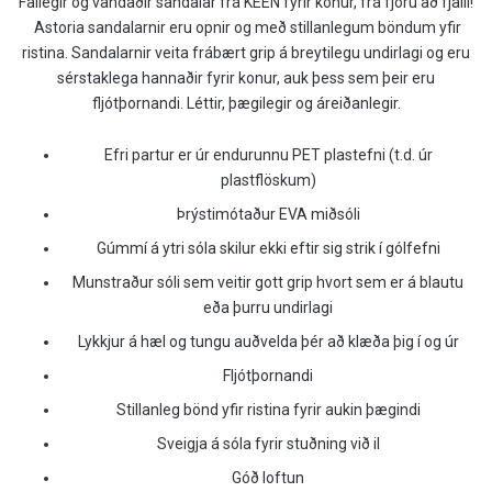
Fallegir og vandaðir sandalar frá KEEN fyrir konur, frá fjöru að fjalli!
Astoria sandalarnir eru opnir og með stillanlegum böndum yfir
ristina. Sandalarnir veita frábært grip á breytilegu undirlagi og eru
sérstaklega hannaðir fyrir konur, auk þess sem þeir eru
fljótþornandi. Léttir, þægilegir og áreiðanlegir.
Efri partur er úr endurunnu PET plastefni (t.d. úr
plastflöskum)
Þrýstimótaður EVA miðsóli
Gúmmí á ytri sóla skilur ekki eftir sig strik í gólfefni
Munstraður sóli sem veitir gott grip hvort sem er á blautu
eða þurru undirlagi
Lykkjur á hæl og tungu auðvelda þér að klæða þig í og úr
Fljótþornandi
Stillanleg bönd yfir ristina fyrir aukin þægindi
Sveigja á sóla fyrir stuðning við il
Góð loftun