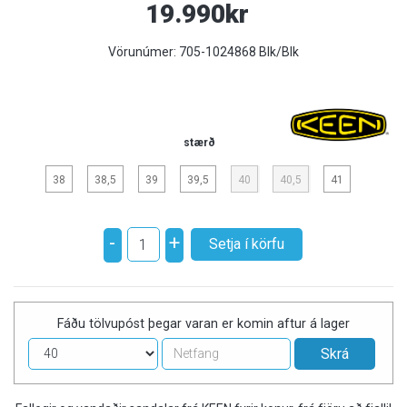
19.990kr
Vörunúmer:
705-1024868 Blk/Blk
stærð
38
38,5
39
39,5
40
40,5
41
-
+
Fáðu tölvupóst þegar varan er komin aftur á lager