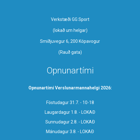
Verkstæði GG Sport
​(lokað um helgar)
Smiðjuvegur 6, 200 Kópavogur
(Rauð gata)
Opnunartími
Opnunartími Verslunarmannahelgi 2026:
Föstudagur 31.7. - 10-18
Laugardagur 1.8. - LOKAÐ
Sunnudagur 2.8. - LOKAÐ
Mánudagur 3.8. - LOKAÐ