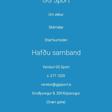
GG Sport
Um okkur
Skilmálar
Starfsumsókn
Hafðu samband
Verslun GG Sport
s. 571 1020
verslun@ggsport.is
Smiðjuvegur 8, 200 Kópavogur
(Græn gata)