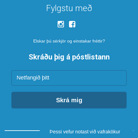
Fylgstu með
Elskar þú sérkjör og einstakar fréttir?
Skráðu þig á póstlistann
Netfang
Skrá mig
Þessi vefur notast við vafrakökur