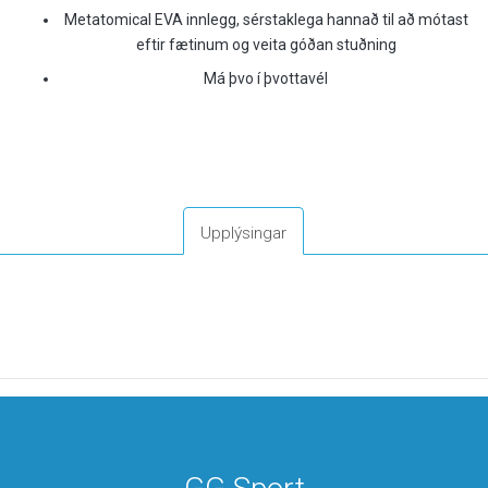
Metatomical EVA innlegg, sérstaklega hannað til að mótast
eftir fætinum og veita góðan stuðning
Má þvo í þvottavél
Upplýsingar