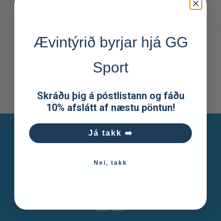
Ævintýrið byrjar hjá GG
Tengdar vörur
Sport
Skráðu þig á póstlistann og fáðu
10% afslátt af næstu pöntun!
Já takk ➡️
GG Sport
Nei, takk
Um okkur
Skilmálar