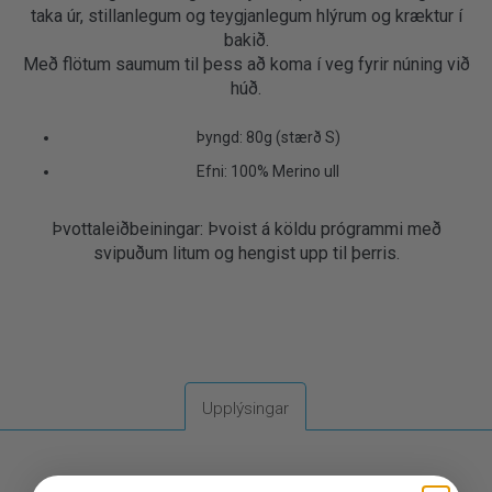
taka úr, stillanlegum og teygjanlegum hlýrum og kræktur í
bakið.
Með flötum saumum til þess að koma í veg fyrir núning við
húð.
Þyngd: 80g (stærð S)
Efni: 100% Merino ull
Þvottaleiðbeiningar: Þvoist á köldu prógrammi með
svipuðum litum og hengist upp til þerris.
Upplýsingar