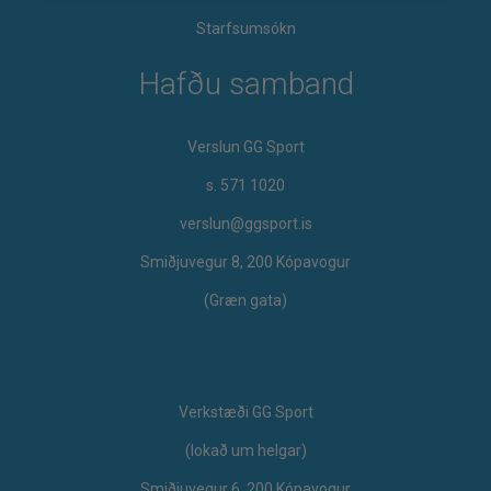
Starfsumsókn
Hafðu samband
Verslun GG Sport
s. 571 1020
verslun@ggsport.is
Smiðjuvegur 8, 200 Kópavogur
(Græn gata)
Verkstæði GG Sport
​(lokað um helgar)
Smiðjuvegur 6, 200 Kópavogur