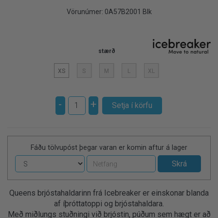
Vörunúmer:
0A57B2001 Blk
stærð
XS
S
M
L
XL
-
+
Fáðu tölvupóst þegar varan er komin aftur á lager
Queens brjóstahaldarinn frá Icebreaker er einskonar blanda
af íþróttatoppi og brjóstahaldara.
Með miðlungs stuðningi við brjóstin, púðum sem hægt er að