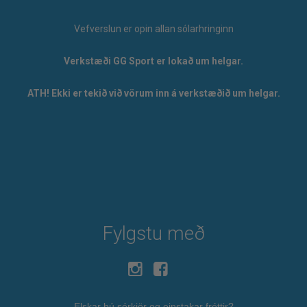
Vefverslun er opin allan sólarhringinn
Verkstæði GG Sport er lokað um helgar.
ATH! Ekki er tekið við vörum inn á verkstæðið um helgar.
Fylgstu með
Elskar þú sérkjör og einstakar fréttir?