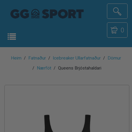
0
Heim
Fatnaður
Icebreaker Ullarfatnaður
Dömur
Nærföt
Queens Brjóstahaldari