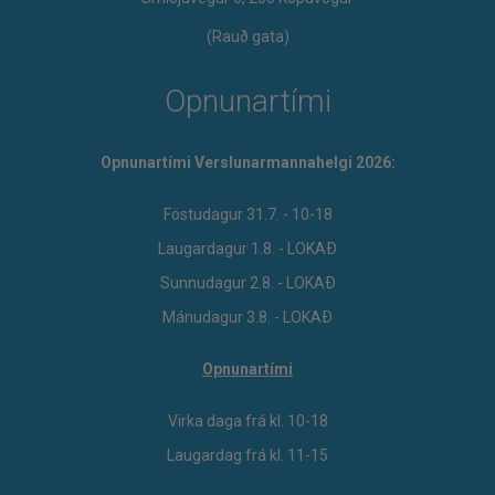
(Rauð gata)
Opnunartími
Opnunartími Verslunarmannahelgi 2026:
Föstudagur 31.7. - 10-18
Laugardagur 1.8. - LOKAÐ
Sunnudagur 2.8. - LOKAÐ
Mánudagur 3.8. - LOKAÐ
Opnunartími
Virka daga frá kl. 10-18
Laugardag frá kl. 11-15