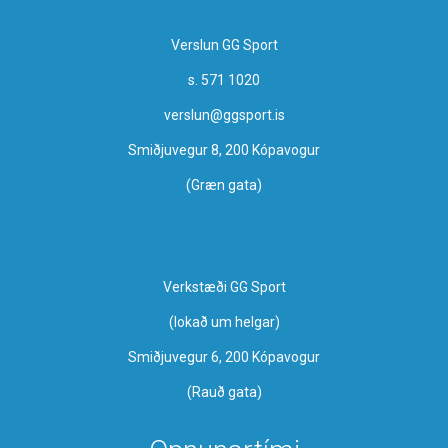
Verslun GG Sport
s. 571 1020
verslun@ggsport.is
Smiðjuvegur 8, 200 Kópavogur
(Græn gata)
Verkstæði GG Sport
​(lokað um helgar)
Smiðjuvegur 6, 200 Kópavogur
(Rauð gata)