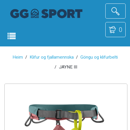
0
Heim
Klifur og fjallamennska
Göngu og klifurbelti
JAYNE III