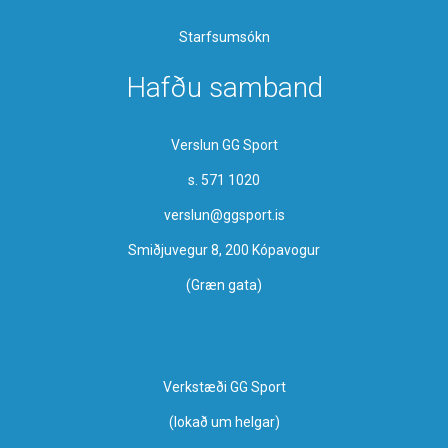
Starfsumsókn
Hafðu samband
Verslun GG Sport
s. 571 1020
verslun@ggsport.is
Smiðjuvegur 8, 200 Kópavogur
(Græn gata)
Verkstæði GG Sport
​(lokað um helgar)