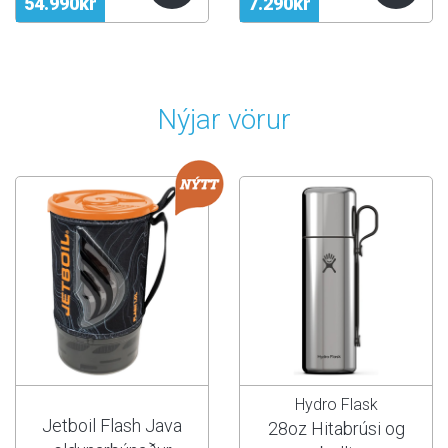
54.990kr
7.290kr
Nýjar vörur
Hydro Flask
Jetboil Flash Java
28oz Hitabrúsi og