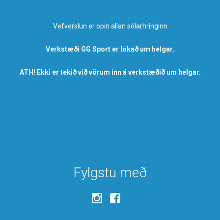
Vefverslun er opin allan sólarhringinn
Verkstæði GG Sport er lokað um helgar.
ATH! Ekki er tekið við vörum inn á verkstæðið um helgar.
Fylgstu með