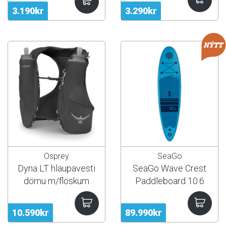
3.190kr
3.290kr
Osprey
SeaGo
Dyna LT hlaupavesti
SeaGo Wave Crest
dömu m/flöskum
Paddleboard 10.6
10.590kr
89.990kr