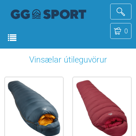
0
Vinsælar útileguvörur