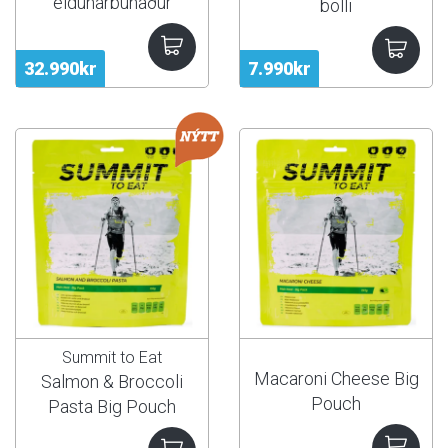
eldunarbúnaður
bolli
32.990kr
7.990kr
Summit to Eat
Macaroni Cheese Big
Salmon & Broccoli
Pouch
Pasta Big Pouch