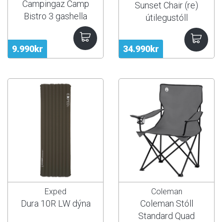
Campingaz Camp
Sunset Chair (re)
Bistro 3 gashella
útilegustóll
9.990kr
34.990kr
Exped
Coleman
Dura 10R LW dýna
Coleman Stóll
Standard Quad